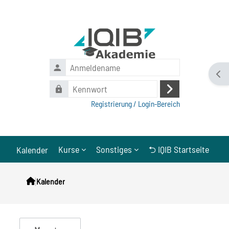
Zum Hauptinhalt
Anmeldename
Bloc
Kennwort
Anmelden
Registrierung / Login-Bereich
Kurse
Sonstiges
⮌ IQIB Startseite
Kalender
|
Kalender