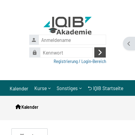
Zum Hauptinhalt
Anmeldename
Bloc
Kennwort
Anmelden
Registrierung / Login-Bereich
Kurse
Sonstiges
⮌ IQIB Startseite
Kalender
|
Kalender